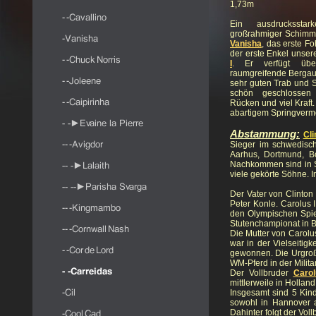
1,73m
Ein ausdrucksstar
großrahmiger Schimme
Vanisha
,
das erste Fo
der erste Enkel unse
I
.
Er verfügt über
raumgreifende Bergau
sehr guten Trab und Sch
schön geschlossen
Rücken und viel Kraft.
abartigem Springvermög
Abstammung:
Cli
Sieger im schwedisch
Aarhus, Dortmund, Bo
Nachkommen sind in S-
viele gekörte Söhne. I
Der Vater von Clinton 
Peter Konle. Carolus I
den Olympischen Spie
S
tutenchampionat in B
Die Mutter von Carolus
war in der Vielseitigke
gewonnen. Die Urgroß
WM-Pferd in der Milita
Der Vollbruder
Carol
mittlerweile in Holland
Insgesamt sind 5 Kin
sowohl in Hannover al
Dahinter folgt der Vol