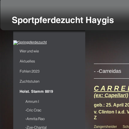
- -Carreidas
C A R R E
(ex: Capellari)
geb.: 25. April 2
v. Clinton I a.d.
Z
Zangersheider Sch