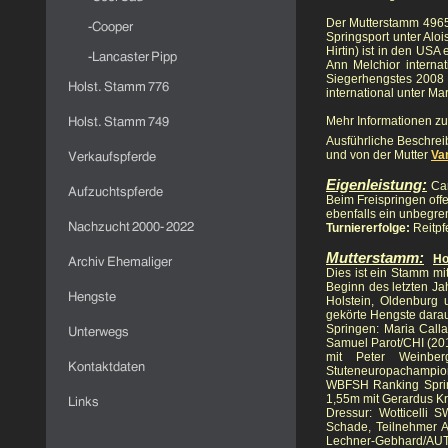
Der Mutterstamm 4965 v
Springsport unter Alo
Hirtin) ist in den USA
Ann Melchior interna
Siegerhengstes 2008
international unter Ma
Mehr Informationen z
Ausführliche Beschre
und von der Mutter
Va
Eigenleistung:
Ca
Beim Freispringen offe
ebenfalls ein unbegren
Turniererfolge:
Reitpfe
Mutterstamm:
Ho
Dies ist ein Stamm mi
Beginn des letzten Ja
Holstein, Oldenburg
gekörte Hengste darau
Springen: Maria Call
Samuel Parot/CHI (201
mit Peter Weinberg
Stuteneuropachampion
WBFSH Ranking Spri
1,55m mit Gerardus K
Dressur:
Wotticelli 
Schade, Teilnehmer A
Lechner-Gebhard/AUT,