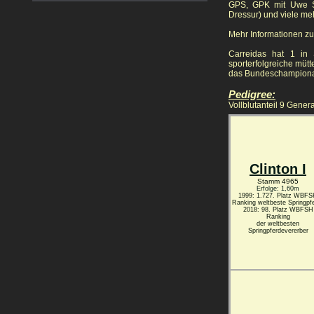
GPS, GPK mit Uwe Sa
Dressur) und viele meh
Mehr Informationen z
Carreidas hat 1 in 
sporterfolgreiche müt
das Bundeschampionat q
Pedigree:
Vollblutanteil 9 Gene
Clinton I
Stamm 4965
Erfolge: 1,60m
1999: 1.727. Platz WBF
Ranking weltbeste
Springpf
2018: 98. Platz WBFSH
Ranking
der weltbesten
Springpferdevererber