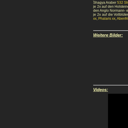
Shagya Araber
532 Sh
je 2x auf den Holstei
den Anglo Normann- 
je 2x auf die Vollblüte
xx
,
Phalaris xx
,
Abenfr
Weitere Bilder:
Videos: