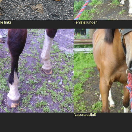
ne links
Fehlstellungen
Nasenausfluß