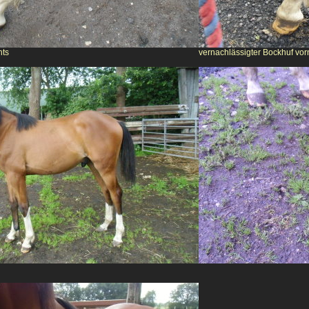
hts
vernachlässigter Bockhuf vor